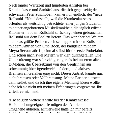
Nach langer Wartezeit und hunderten Anrufen bei
Krankenkasse und Sanitätshaus, die sich gegenseitig den
schwarzen Peter zuschoben, kam er nun endlich: der “neue”
Rollstuhl. “Neu” deshalb, weil die Krankenkasse es
offenbar als weitsichtig betrachtete, einer jungen Studentin
mit einer angeborenen Muskelkrankheit, die täglich etliche
Kilometer mit dem Rollstuhl zurücklegt, einen gebrauchten
Rollstuhl aus dem Pool zu liefern. Das war aber bei Weitem
nicht das größte Problem. Ich schnappte mir den Rollstuhl
mit dem Antrieb von Otto Bock, der baugleich mit dem
Meyra Servomatic ist, einmal selbst für die erste Probefahrt.
Und schon nach zwei Metern war klar: durchgefallen. Die
Unterstützung war sehr viel geringer als bei unserem alten
E-Motion, die Übersetzung von den Greifringen aus
schwammig über irgendwelche federn, und aktives
Bremsen an Gefällen ging nicht. Dieser Antrieb kannte nur:
nicht bremsen oder Vollbremsung. Meine Partnerin testete
dann selbst, und da ich ihre eigene Meinung hören wollte,
habe ich sie nicht mit meinen Erfahrungen vorgewarnt. Ihr
Urteil: vernichtend.
Also folgten weitere Anrufe bei der Krankenkasse:
Hilfsmittel ungeeignet, sie mögen den Antrieb bitte
umgehend abholen. Mittlerweile hatte ich mir bereits