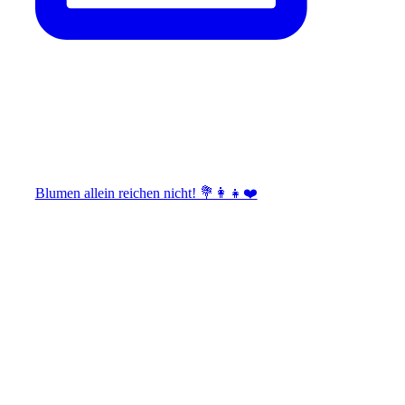
Blumen allein reichen nicht! 💐👩‍👧❤️