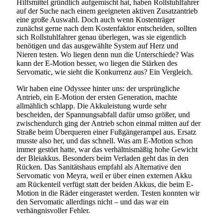
Hilfsmittel gründlich aufgemischt hat, haben Rollstuhlfahrer
auf der Suche nach einem geeigneten aktiven Zusatzantrieb
eine große Auswahl. Doch auch wenn Kostenträger
zunächst gerne nach dem Kostenfaktor entscheiden, sollten
sich Rollstuhlfahrer genau überlegen, was sie eigentlich
benötigen und das ausgewählte System auf Herz und
Nieren testen. Wo liegen denn nun die Unterschiede? Was
kann der E-Motion besser, wo liegen die Stärken des
Servomatic, wie sieht die Konkurrenz aus? Ein Vergleich.
Wir haben eine Odyssee hinter uns: der ursprüngliche
Antrieb, ein E-Motion der ersten Generation, machte
allmählich schlapp. Die Akkuleistung wurde sehr
bescheiden, der Spannungsabfall dafür umso größer, und
zwischendurch ging der Antrieb schon einmal mitten auf der
Straße beim Überqueren einer Fußgängerampel aus. Ersatz
musste also her, und das schnell. Was am E-Motion schon
immer gestört hatte, war das verhältnismäßig hohe Gewicht
der Bleiakkus. Besonders beim Verladen geht das in den
Rücken. Das Sanitätshaus empfahl als Alternative den
Servomatic von Meyra, weil er über einen externen Akku
am Rückenteil verfügt statt der beiden Akkus, die beim E-
Motion in die Räder eingerastet werden. Testen konnten wir
den Servomatic allerdings nicht – und das war ein
verhängnisvoller Fehler.