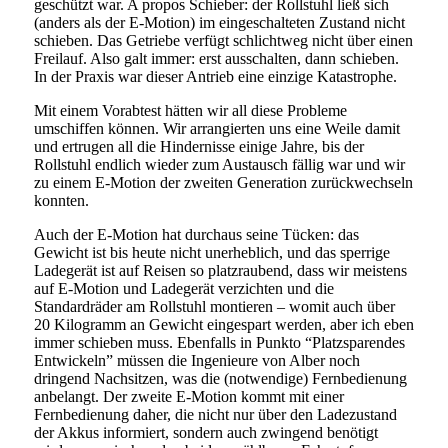
geschützt war. A propos Schieber: der Rollstuhl ließ sich
(anders als der E-Motion) im eingeschalteten Zustand nicht
schieben. Das Getriebe verfügt schlichtweg nicht über einen
Freilauf. Also galt immer: erst ausschalten, dann schieben.
In der Praxis war dieser Antrieb eine einzige Katastrophe.
Mit einem Vorabtest hätten wir all diese Probleme
umschiffen können. Wir arrangierten uns eine Weile damit
und ertrugen all die Hindernisse einige Jahre, bis der
Rollstuhl endlich wieder zum Austausch fällig war und wir
zu einem E-Motion der zweiten Generation zurückwechseln
konnten.
Auch der E-Motion hat durchaus seine Tücken: das
Gewicht ist bis heute nicht unerheblich, und das sperrige
Ladegerät ist auf Reisen so platzraubend, dass wir meistens
auf E-Motion und Ladegerät verzichten und die
Standardräder am Rollstuhl montieren – womit auch über
20 Kilogramm an Gewicht eingespart werden, aber ich eben
immer schieben muss. Ebenfalls in Punkto “Platzsparendes
Entwickeln” müssen die Ingenieure von Alber noch
dringend Nachsitzen, was die (notwendige) Fernbedienung
anbelangt. Der zweite E-Motion kommt mit einer
Fernbedienung daher, die nicht nur über den Ladezustand
der Akkus informiert, sondern auch zwingend benötigt