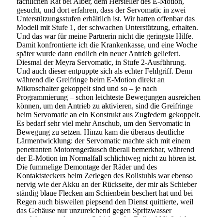
fachlichen Rat bei Alber, dem Hersteller des E-Motion,
gesucht, und dort erfahren, dass der Servomatic in zwei
Unterstützungsstufen erhältlich ist. Wir hatten offenbar das
Modell mit Stufe 1, der schwachen Unterstützung, erhalten.
Und das war für meine Partnerin nicht die geringste Hilfe.
Damit konfrontierte ich die Krankenkasse, und eine Woche
später wurde dann endlich ein neuer Antrieb geliefert.
Diesmal der Meyra Servomatic, in Stufe 2-Ausführung.
Und auch dieser entpuppte sich als echter Fehlgriff. Denn
während die Greifringe beim E-Motion direkt an
Mikroschalter gekoppelt sind und so – je nach
Programmierung – schon leichteste Bewegungen ausreichen
können, um den Antrieb zu aktivieren, sind die Greifringe
beim Servomatic an ein Konstrukt aus Zugfedern gekoppelt.
Es bedarf sehr viel mehr Anschub, um den Servomatic in
Bewegung zu setzen. Hinzu kam die überaus deutliche
Lärmentwicklung: der Servomatic machte sich mit einem
penetranten Motorengeräusch überall bemerkbar, während
der E-Motion im Normalfall schlichtweg nicht zu hören ist.
Die fummelige Demontage der Räder und des
Kontaktsteckers beim Zerlegen des Rollstuhls war ebenso
nervig wie der Akku an der Rückseite, der mir als Schieber
ständig blaue Flecken am Schienbein beschert hat und bei
Regen auch bisweilen piepsend den Dienst quittierte, weil
das Gehäuse nur unzureichend gegen Spritzwasser