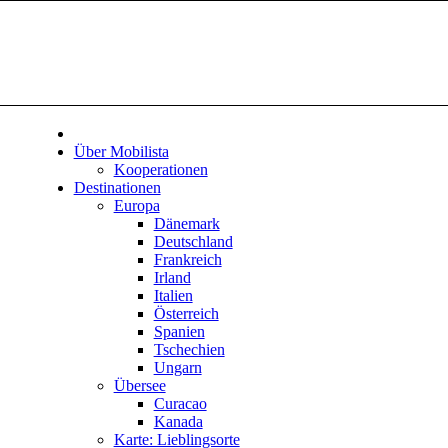
Über Mobilista
Kooperationen
Destinationen
Europa
Dänemark
Deutschland
Frankreich
Irland
Italien
Österreich
Spanien
Tschechien
Ungarn
Übersee
Curacao
Kanada
Karte: Lieblingsorte