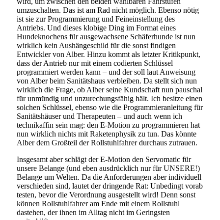
wird, um zwischen den beiden wählbaren Fahrstufen
umzuschalten. Das ist am Rad nicht möglich. Ebenso nötig
ist sie zur Programmierung und Feineinstellung des
Antriebs. Und dieses klobige Ding im Format eines
Hundeknochens für ausgewachsene Schäferhunde ist nun
wirklich kein Aushängeschild für die sonst findigen
Entwickler von Alber. Hinzu kommt als letzter Kritikpunkt,
dass der Antrieb nur mit einem codierten Schlüssel
programmiert werden kann – und der soll laut Anweisung
von Alber beim Sanitätshaus verbleiben. Da stellt sich nun
wirklich die Frage, ob Alber seine Kundschaft nun pauschal
für unmündig und unzurechungsfähig hält. Ich besitze einen
solchen Schlüssel, ebenso wie die Programmieranleitung für
Sanitätshäuser und Therapeuten – und auch wenn ich
technikaffin sein mag: den E-Motion zu programmieren hat
nun wirklich nichts mit Raketenphysik zu tun. Das könnte
Alber dem Großteil der Rollstuhlfahrer durchaus zutrauen.
Insgesamt aber schlägt der E-Motion den Servomatic für
unsere Belange (und eben ausdrücklich nur für UNSERE!)
Belange um Welten. Da die Anforderungen aber individuell
verschieden sind, lautet der dringende Rat: Unbedingt vorab
testen, bevor die Verordnung ausgestellt wird! Denn sonst
können Rollstuhlfahrer am Ende mit einem Rollstuhl
dastehen, der ihnen im Alltag nicht im Geringsten