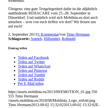
weiterhilft.
Übrigens: eine gute Testgelegenheit dafür ist die alljährlich
stattfindende REHACARE vom 25.-28. September in
Düsseldorf. Und natürlich wird sich Mobilista.eu dort auch
umsehen – wen von euch treffen wir dort? Wir freuen uns
auf euch!
2. September 2013
/
1 Kommentar
/
von
Timo Hermann
Schlagworte:
Antrieb
,
Hilfsmittel
,
Rollstuhl
Eintrag teilen
Teilen auf Facebook
Teilen auf Twitter
Teilen auf WhatsApp
Teilen auf Pinterest
Teilen auf Tumblr
Teilen auf Reddit
Per E-Mail teilen
https://assets.mobilista.eu/2013/09/EMOTION_01.jpg
350
555
Timo Hermann
//assets.mobilista.eu/2018/08/Mobilista_Logo_enfold.png
Timo Hermann
2013-09-02 15:32:02
2013-09-02 15:32:02
E-