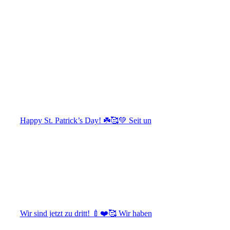
Happy St. Patrick’s Day! ☘️🥰💚 Seit un
Wir sind jetzt zu dritt! 🍼❤️🥰 Wir haben