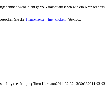
es angenehmer, wenn nicht ganze Zimmer aussehen wie ein Krankenhaus
 besuchen Sie die
Themenseite – hier klicken
.[/stextbox]
lista_Logo_enfold.png
Timo Hermann
2014-02-02 13:30:38
2014-03-03