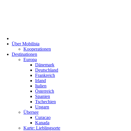
Über Mobilista
Kooperationen
Destinationen
Europa
Dänemark
Deutschland
Frankreich
Irland
Italien
Österreich
Spanien
Tschechien
Ungarn
Übersee
Curacao
Kanada
Karte: Lieblingsorte