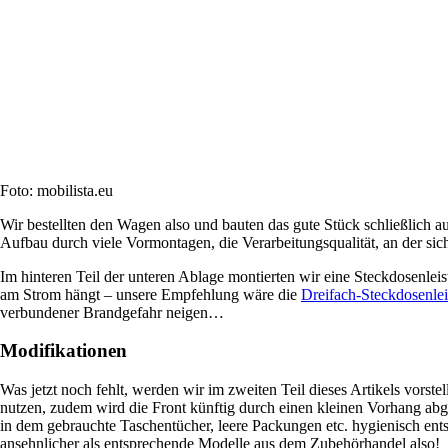
Foto: mobilista.eu
Wir bestellten den Wagen also und bauten das gute Stück schließlich auf
Aufbau durch viele Vormontagen, die Verarbeitungsqualität, an der sich
Im hinteren Teil der unteren Ablage montierten wir eine Steckdosenlei
am Strom hängt – unsere Empfehlung wäre die
Dreifach-Steckdosenlei
verbundener Brandgefahr neigen…
Modifikationen
Was jetzt noch fehlt, werden wir im zweiten Teil dieses Artikels vor
nutzen, zudem wird die Front künftig durch einen kleinen Vorhang abg
in dem gebrauchte Taschentücher, leere Packungen etc. hygienisch ent
ansehnlicher als entsprechende Modelle aus dem Zubehörhandel also!