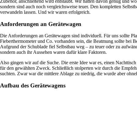
Zubehör, anschließend wird entstaubt. Wir hatten davon genug und wol
sondern sind auch noch vergleichsweise teuer. Den kompletten Selbst
verwandeln lassen. Und wir waren erfolgreich.
Anforderungen an Gerätewagen
Die Anforderungen an Gerätewagen sind individuell. Für uns sollte Pl
Fieberthermometer und Co. vorhanden sein, die Beatmung sollte bei Bed
Aufgrund der Schublade fiel Selbstbau weg – zu teuer oder zu aufwänd
sondern auch ihr Aussehen waren dafür klare Faktoren.
Also gingen wir auf die Suche. Die erste Idee war es, einen Nachtti
für den gewählten Zweck. Schließlich stolperten wir durch die Empfe
suchten. Zwar war die mittlere Ablage zu niedrig, die wurde aber ohne
Aufbau des Gerätewagens