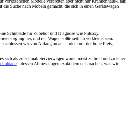
ür vorgesehenen Modelle verbreiten aber nicht nur Krankenhaus-Flair,
auf die Suche nach Möbeln gemacht, die sich in einen Gerätewagen
d eine Schublade für Zubehör und Diagnose wie Pulsoxy,
versorgung her, und der Wagen sollte seitlich verkleidet sein.
n schlossen wir von Anfang an aus – nicht nur der hohe Preis,
 sich als zu schmal. Servierwägen waren meist zu breit und zu teuer
Schublade
“, dessen Abmessungen exakt dem entsprachen, was wir