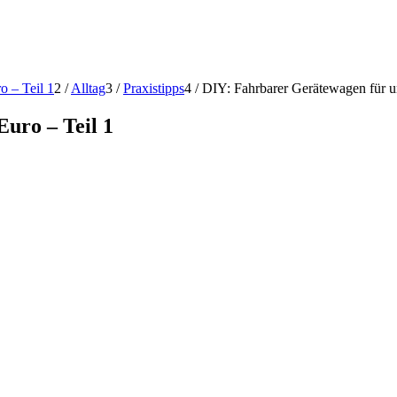
o – Teil 1
2
/
Alltag
3
/
Praxistipps
4
/
DIY: Fahrbarer Gerätewagen für un
uro – Teil 1