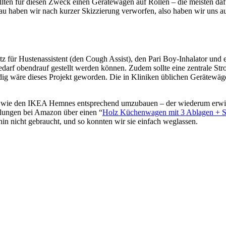
lten für diesen Zweck einen Gerätewagen auf Rollen – die meisten daf
bau haben wir nach kurzer Skizzierung verworfen, also haben wir uns 
atz für Hustenassistent (den Cough Assist), den Pari Boy-Inhalator un
arf obendrauf gestellt werden können. Zudem sollte eine zentrale Strom
ig wäre dieses Projekt geworden. Die in Kliniken üblichen Gerätewäge
sch wie den IKEA Hemnes entsprechend umzubauen – der wiederum erwies
hlungen bei Amazon über einen “
Holz Küchenwagen mit 3 Ablagen + 
hin nicht gebraucht, und so konnten wir sie einfach weglassen.