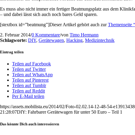
Es muss also nicht immer ein fertiger Beatmungsplatz aus dem Klinik
– und dabei lässt sich auch noch bares Geld sparen.
[stextbox id=”beatmung”]Dieser Artikel gehört auch zur
Themenseite 
2. Februar 2014
/
0 Kommentare
/
von
Timo Hermann
Schlagworte:
DIY
,
Gerätewagen
,
Hacking
,
Medizintechnik
Eintrag teilen
Teilen auf Facebook
Teilen auf Twitter
Teilen auf WhatsApp
Teilen auf Pinterest
Teilen auf Tumblr
Teilen auf Reddit
Per E-Mail teilen
https://assets.mobilista.eu/2014/02/Foto-02.02.14-12-48-54-e1391343
21:28:07
DIY: Fahrbarer Gerätewagen für unter 50 Euro – Teil 1
Das könnte Dich auch interessieren