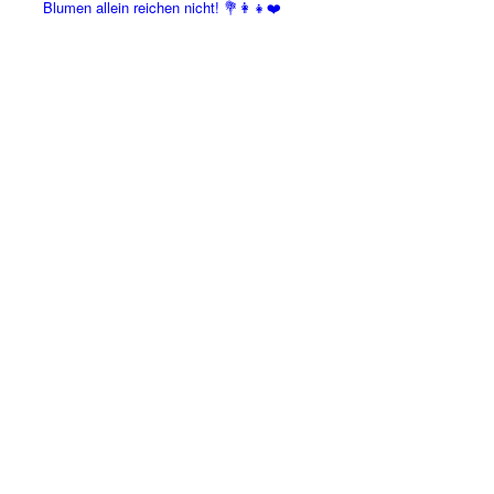
Blumen allein reichen nicht! 💐👩‍👧❤️