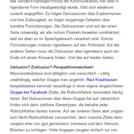
das Sender-Empfänger-Prinzip der Kommunikation) hier aber in
irgendeiner Form herabgewürdigt wurde, fühlt sich wiederum
zurecht angegriffen. Es folgen Diskussionen über Euphemismen
und ihre Zulässigkeit, es folgen langatmige Debatten über
korrekte Formulierungen. Die Diskussionen sind auf der einen
Seite notwendig: wir alle nutzen Floskeln bisweilen unreflektiert,
weil sie eben so im Sprachgebrauch verankert sind. Solche
Formulierungen müssen irgendwann auf den Prüfstand. Auf der
anderen Seiten muss die Diskussion aber irgendwann auch ein
Ende mit einem Konsens finden. Und das auf beiden Seiten.
Inklusion? Exklusion? Perspektivenwechsel!
Missverständnisse sind alltäglich und menschlich – völlig
unabhängig, welcher Gruppe man angehört.
Raul Krauthausen
beispielsweise sammelt neuerdings in einer eigens eingerichteten
Gruppe bei Facebook
Zitate, die Rollstuhlfahrer besonders häufig
hören. Bei Diskussionen über diese Gruppe fiel auf: tatsächlich
finden sich darin zahllose Stereotypen, die beinahe jeder
Rollstuhlfahrer bereits kannte. Auf der anderen Seite aber zeigten
sich Nicht-Rollstuhlfahrer verunsichert, denn manche Zitate darin
zeugten eher von (gut gemeintem) Interesse und dem Versuch,
Brücken zu schlagen. Viele hingegen zeugten einfach nur von