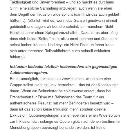
Taktlosigkeit und Unverfrorenheit – und so macht es durchaus
Sinn, eine solche Sammlung anzulegen, auch wenn sie eben
dem Begriff der Inklusion widerspricht (damit wir das auch geklärt
hätten…). Nützlich wird es, wenn das Ganze irgendwann einmal
gebündelt und augenzwinkernd erscheint, um manchem Nicht-
Rollstuhlfahrer einen Spiegel vorzuhalten. Dazu ist es aber nötig,
dass sich beide “Seiten” nicht allzu ernst nehmen und über sich
selbst lachen können. Und hey: ein Nicht-Rollstuhlfahrer kann
sich unter mehreren Rollstuhlfahrern auch schnell exkludiert
fühlen ;-)
Inklusion bedeutet letztlich insbesondere ein gegenseitiges
Aufeinanderzugehen.
Es ist unmöglich, Inklusion zu verwirklichen, wenn sich eine
Gruppe selbst nicht inklusiv betrachtet – das ist der Knackpunkt
daran. Wenn ein Behinderter beispielsweise anregt, dass bei
Dreharbeiten für Filme mit Behinderten das Team für ein
authentischeres Resultat mit mehr Behinderten besetzt wird –
dann ist das schon keine Inklusion mehr, sondern direkte
Exklusion. Quotenregelungen stellen ebenfalls einen Widerspruch
zur Inklusion dar: solange es Quoten gibt, nach denen bestimmte
Menschengruppen bevorzugt behandelt werden, ist keine