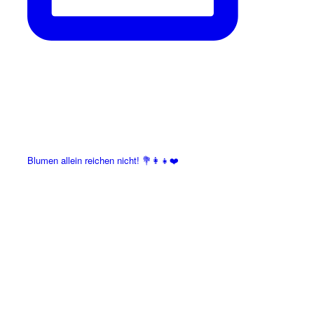
Blumen allein reichen nicht! 💐👩‍👧❤️