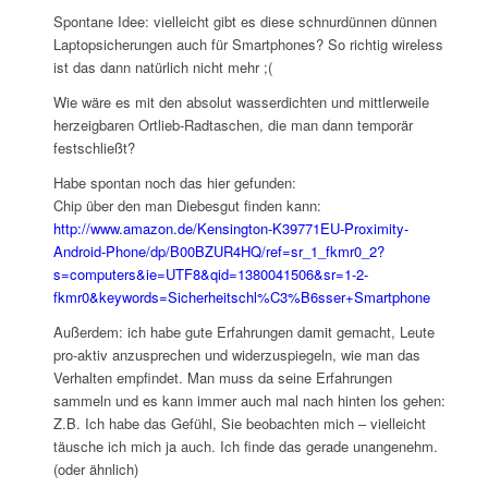
Spontane Idee: vielleicht gibt es diese schnurdünnen dünnen
Laptopsicherungen auch für Smartphones? So richtig wireless
ist das dann natürlich nicht mehr ;(
Wie wäre es mit den absolut wasserdichten und mittlerweile
herzeigbaren Ortlieb-Radtaschen, die man dann temporär
festschließt?
Habe spontan noch das hier gefunden:
Chip über den man Diebesgut finden kann:
http://www.amazon.de/Kensington-K39771EU-Proximity-
Android-Phone/dp/B00BZUR4HQ/ref=sr_1_fkmr0_2?
s=computers&ie=UTF8&qid=1380041506&sr=1-2-
fkmr0&keywords=Sicherheitschl%C3%B6sser+Smartphone
Außerdem: ich habe gute Erfahrungen damit gemacht, Leute
pro-aktiv anzusprechen und widerzuspiegeln, wie man das
Verhalten empfindet. Man muss da seine Erfahrungen
sammeln und es kann immer auch mal nach hinten los gehen:
Z.B. Ich habe das Gefühl, Sie beobachten mich – vielleicht
täusche ich mich ja auch. Ich finde das gerade unangenehm.
(oder ähnlich)