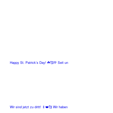
Happy St. Patrick’s Day! ☘️🥰💚 Seit un
Wir sind jetzt zu dritt! 🍼❤️🥰 Wir haben