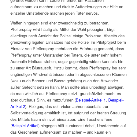
gerettet werden kann. Laute Hilferufe, um Passanten
aufmerksam zu machen und direkte Aufforderungen zur Hilfe an
einzelne Umstehende machen jeden Täter nervös.
Waffen hingegen sind eher zweischneidig zu betrachten.
Pfefferspray wird häufig als Mittel der Wahl propagiert, birgt
allerdings nach Ansicht der Polizei einige Probleme. Abseits des
grenzwertig legalen Einsatzes hat die Polizei im Pilotprojekt beim
Einsatz von Pfefferspray mehrfach die Erfahrung gemacht, dass
Pfefferspray unter Umständen bei Tätern, die unter sehr hohem
Adrenalin-Einfluss stehen, sogar gegenteilig wirken kann bis hin
zu einer Art Blutrausch. Hinzu kommt, dass Pfefferspray bei sehr
ungünstigen Windverhältnissen oder in abgeschlossenen Räumen
(wozu auch Bahnen und Busse gehören) auch den Anwender
außer Gefecht setzen kann. Man sollte also unbedingt abwägen,
ob man wirklich auf Pfefferspray setzt, grundsätzlich macht es
aber durchaus Sinn, es mitzuführen (
Beispiel-Artikel 1
,
Beispiel-
Artikel 2
). Reizgas, das seit vielen Jahren ebenfalls zur
Selbstverteidigung erhältlich ist, ist aufgrund der breiten Streuung
des Mittels kaum sinnvoll einsatzbar. Eine Taschensirene
(
Beispiel-Artikel
) hingegen hilft zumindest dabei, Umstehende auf
das Geschehen aufmerksam zu machen – und kaum ein