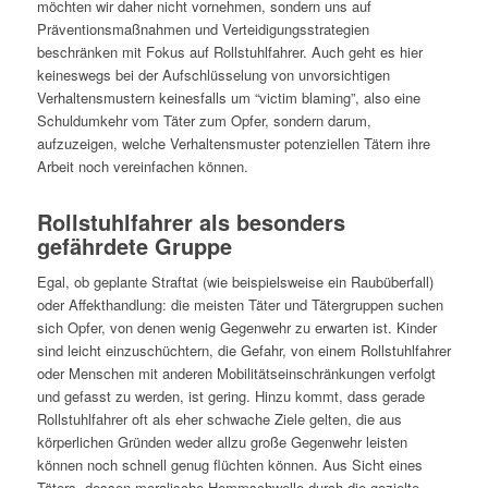
möchten wir daher nicht vornehmen, sondern uns auf
Präventionsmaßnahmen und Verteidigungsstrategien
beschränken mit Fokus auf Rollstuhlfahrer. Auch geht es hier
keineswegs bei der Aufschlüsselung von unvorsichtigen
Verhaltensmustern keinesfalls um “victim blaming”, also eine
Schuldumkehr vom Täter zum Opfer, sondern darum,
aufzuzeigen, welche Verhaltensmuster potenziellen Tätern ihre
Arbeit noch vereinfachen können.
Rollstuhlfahrer als besonders
gefährdete Gruppe
Egal, ob geplante Straftat (wie beispielsweise ein Raubüberfall)
oder Affekthandlung: die meisten Täter und Tätergruppen suchen
sich Opfer, von denen wenig Gegenwehr zu erwarten ist. Kinder
sind leicht einzuschüchtern, die Gefahr, von einem Rollstuhlfahrer
oder Menschen mit anderen Mobilitätseinschränkungen verfolgt
und gefasst zu werden, ist gering. Hinzu kommt, dass gerade
Rollstuhlfahrer oft als eher schwache Ziele gelten, die aus
körperlichen Gründen weder allzu große Gegenwehr leisten
können noch schnell genug flüchten können. Aus Sicht eines
Täters, dessen moralische Hemmschwelle durch die gezielte