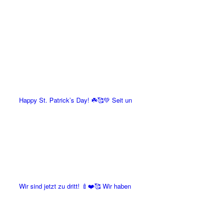
Happy St. Patrick’s Day! ☘️🥰💚 Seit un
Wir sind jetzt zu dritt! 🍼❤️🥰 Wir haben