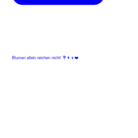
Blumen allein reichen nicht! 💐👩‍👧❤️