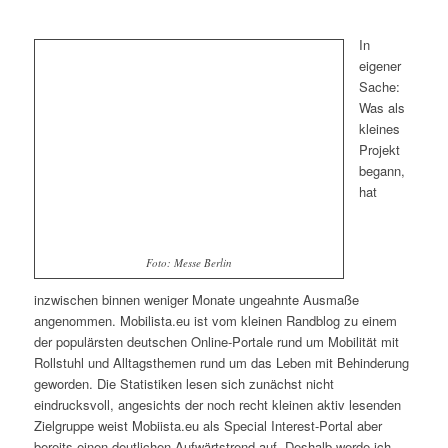
In
eigener
Sache:
Was als
kleines
Projekt
begann,
hat
Foto: Messe Berlin
inzwischen binnen weniger Monate ungeahnte Ausmaße
angenommen. Mobilista.eu ist vom kleinen Randblog zu einem
der populärsten deutschen Online-Portale rund um Mobilität mit
Rollstuhl und Alltagsthemen rund um das Leben mit Behinderung
geworden. Die Statistiken lesen sich zunächst nicht
eindrucksvoll, angesichts der noch recht kleinen aktiv lesenden
Zielgruppe weist Mobiista.eu als Special Interest-Portal aber
bereits einen deutlichen Aufwärtstrend auf. Deshalb werde ich