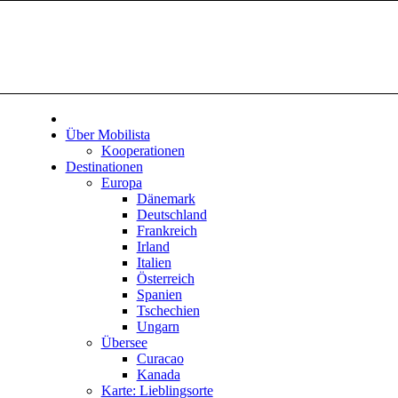
Über Mobilista
Kooperationen
Destinationen
Europa
Dänemark
Deutschland
Frankreich
Irland
Italien
Österreich
Spanien
Tschechien
Ungarn
Übersee
Curacao
Kanada
Karte: Lieblingsorte