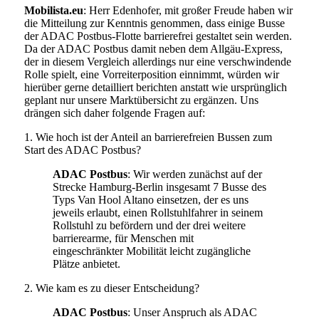
Mobilista.eu
: Herr Edenhofer, mit großer Freude haben wir
die Mitteilung zur Kenntnis genommen, dass einige Busse
der ADAC Postbus-Flotte barrierefrei gestaltet sein werden.
Da der ADAC Postbus damit neben dem Allgäu-Express,
der in diesem Vergleich allerdings nur eine verschwindende
Rolle spielt, eine Vorreiterposition einnimmt, würden wir
hierüber gerne detailliert berichten anstatt wie ursprünglich
geplant nur unsere Marktübersicht zu ergänzen. Uns
drängen sich daher folgende Fragen auf:
1. Wie hoch ist der Anteil an barrierefreien Bussen zum
Start des ADAC Postbus?
ADAC Postbus
: Wir werden zunächst auf der
Strecke Hamburg-Berlin insgesamt 7 Busse des
Typs Van Hool Altano einsetzen, der es uns
jeweils erlaubt, einen Rollstuhlfahrer in seinem
Rollstuhl zu befördern und der drei weitere
barrierearme, für Menschen mit
eingeschränkter Mobilität leicht zugängliche
Plätze anbietet.
2. Wie kam es zu dieser Entscheidung?
ADAC Postbus
: Unser Anspruch als ADAC