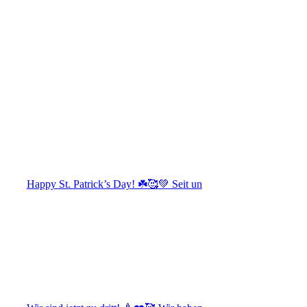
Happy St. Patrick’s Day! ☘️🥰💚 Seit un