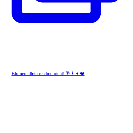
Blumen allein reichen nicht! 💐👩‍👧❤️