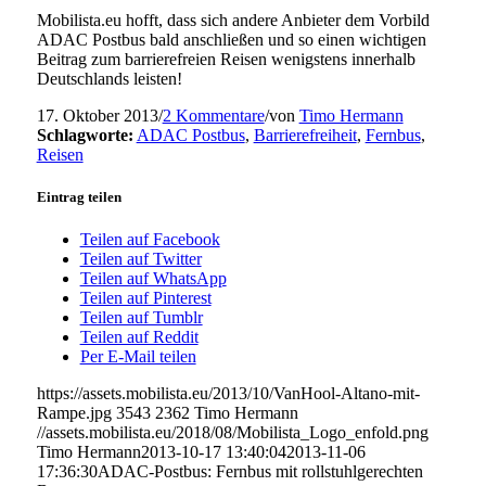
Mobilista.eu hofft, dass sich andere Anbieter dem Vorbild
ADAC Postbus bald anschließen und so einen wichtigen
Beitrag zum barrierefreien Reisen wenigstens innerhalb
Deutschlands leisten!
17. Oktober 2013
/
2 Kommentare
/
von
Timo Hermann
Schlagworte:
ADAC Postbus
,
Barrierefreiheit
,
Fernbus
,
Reisen
Eintrag teilen
Teilen auf Facebook
Teilen auf Twitter
Teilen auf WhatsApp
Teilen auf Pinterest
Teilen auf Tumblr
Teilen auf Reddit
Per E-Mail teilen
https://assets.mobilista.eu/2013/10/VanHool-Altano-mit-
Rampe.jpg
3543
2362
Timo Hermann
//assets.mobilista.eu/2018/08/Mobilista_Logo_enfold.png
Timo Hermann
2013-10-17 13:40:04
2013-11-06
17:36:30
ADAC-Postbus: Fernbus mit rollstuhlgerechten