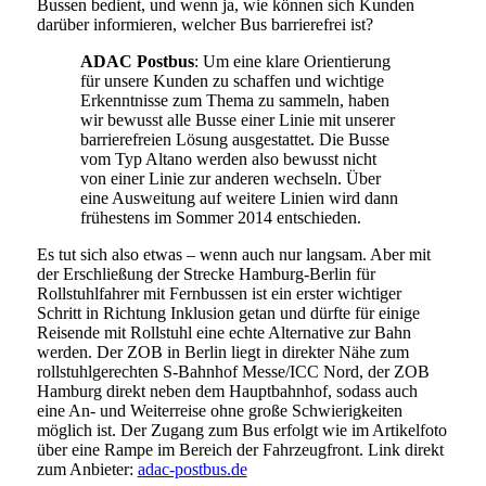
Bussen bedient, und wenn ja, wie können sich Kunden
darüber informieren, welcher Bus barrierefrei ist?
ADAC Postbus
: Um eine klare Orientierung
für unsere Kunden zu schaffen und wichtige
Erkenntnisse zum Thema zu sammeln, haben
wir bewusst alle Busse einer Linie mit unserer
barrierefreien Lösung ausgestattet. Die Busse
vom Typ Altano werden also bewusst nicht
von einer Linie zur anderen wechseln. Über
eine Ausweitung auf weitere Linien wird dann
frühestens im Sommer 2014 entschieden.
Es tut sich also etwas – wenn auch nur langsam. Aber mit
der Erschließung der Strecke Hamburg-Berlin für
Rollstuhlfahrer mit Fernbussen ist ein erster wichtiger
Schritt in Richtung Inklusion getan und dürfte für einige
Reisende mit Rollstuhl eine echte Alternative zur Bahn
werden. Der ZOB in Berlin liegt in direkter Nähe zum
rollstuhlgerechten S-Bahnhof Messe/ICC Nord, der ZOB
Hamburg direkt neben dem Hauptbahnhof, sodass auch
eine An- und Weiterreise ohne große Schwierigkeiten
möglich ist. Der Zugang zum Bus erfolgt wie im Artikelfoto
über eine Rampe im Bereich der Fahrzeugfront. Link direkt
zum Anbieter:
adac-postbus.de