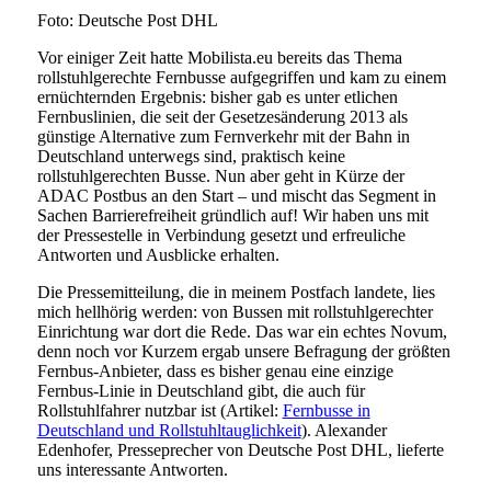
Foto: Deutsche Post DHL
Vor einiger Zeit hatte Mobilista.eu bereits das Thema
rollstuhlgerechte Fernbusse aufgegriffen und kam zu einem
ernüchternden Ergebnis: bisher gab es unter etlichen
Fernbuslinien, die seit der Gesetzesänderung 2013 als
günstige Alternative zum Fernverkehr mit der Bahn in
Deutschland unterwegs sind, praktisch keine
rollstuhlgerechten Busse. Nun aber geht in Kürze der
ADAC Postbus an den Start – und mischt das Segment in
Sachen Barrierefreiheit gründlich auf! Wir haben uns mit
der Pressestelle in Verbindung gesetzt und erfreuliche
Antworten und Ausblicke erhalten.
Die Pressemitteilung, die in meinem Postfach landete, lies
mich hellhörig werden: von Bussen mit rollstuhlgerechter
Einrichtung war dort die Rede. Das war ein echtes Novum,
denn noch vor Kurzem ergab unsere Befragung der größten
Fernbus-Anbieter, dass es bisher genau eine einzige
Fernbus-Linie in Deutschland gibt, die auch für
Rollstuhlfahrer nutzbar ist (Artikel:
Fernbusse in
Deutschland und Rollstuhltauglichkeit
). Alexander
Edenhofer, Presseprecher von Deutsche Post DHL, lieferte
uns interessante Antworten.