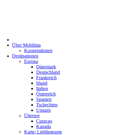
Über Mobilista
Kooperationen
Destinationen
Europa
Dänemark
Deutschland
Frankreich
Irland
Italien
Österreich
Spanien
Tschechien
Ungarn
Übersee
Curacao
Kanada
Karte: Lieblingsorte