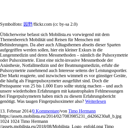
Symbolfoto:
园野
/flickr.com (cc by-sa 2.0)
Üblicherweise befasst sich Mobilista.eu vorwiegend mit dem
Themenbereich Mobilität und Reisen für Menschen mit
Behinderungen. Da aber auch Alltagsthemen abseits dieser Sparten
aufgegriffen werden sollen, hier ein kleiner Exkurs in die
Lungenmedizin und deren Messmethoden – nämlich die Pulsoxymetrie
oder Pulsoximetrie. Einst eine nicht-invasive Messmethode der
Anästhesie, Notfallmedizin und der Beatmungsmedizin, erfuhr die
Pulsoxymetrie zunehmend auch Interesse seitens der Leistungssportler.
Der Markt reagierte, und inzwischen wimmelt es vor günstiger Geräte,
die häufig als Fingerpulsoxymeter ausgeführt sind. Doch die
Preisspanne von 25 bis 1.000 Euro sollte stutzig machen – und auch
unsere wiederholten Erfahrungen mit katastrophalen Fehlmessungen
bei Fingerpulxymetern haben mich zu diesem Erfahrungsbericht
genötigt. Was taugen Fingerpulsoximeter also?
Weiterlesen
13. Februar 2014
/
0 Kommentare
/
von
Timo Hermann
https://assets.mobilista.eu/2014/02/7083985231_d4266230a8_b.jpg
1024
1024
Timo Hermann
//assets.mobilista.eu/2018/08/Mobilista_Logo_enfold.png
Timo