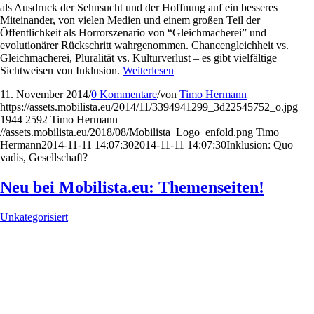
als Ausdruck der Sehnsucht und der Hoffnung auf ein besseres
Miteinander, von vielen Medien und einem großen Teil der
Öffentlichkeit als Horrorszenario von “Gleichmacherei” und
evolutionärer Rückschritt wahrgenommen. Chancengleichheit vs.
Gleichmacherei, Pluralität vs. Kulturverlust – es gibt vielfältige
Sichtweisen von Inklusion.
Weiterlesen
11. November 2014
/
0 Kommentare
/
von
Timo Hermann
https://assets.mobilista.eu/2014/11/3394941299_3d22545752_o.jpg
1944
2592
Timo Hermann
//assets.mobilista.eu/2018/08/Mobilista_Logo_enfold.png
Timo
Hermann
2014-11-11 14:07:30
2014-11-11 14:07:30
Inklusion: Quo
vadis, Gesellschaft?
Neu bei Mobilista.eu: Themenseiten!
Unkategorisiert