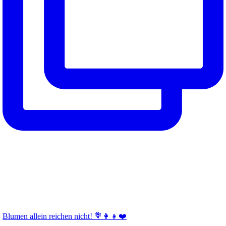
Blumen allein reichen nicht! 💐👩‍👧❤️