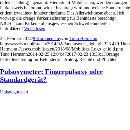
(Gleichstellung)” genannt. Hier erklärt Mobilista.eu, wer den orangen
Parkausweis bekommt, wie er beantragt wird und welche Sonderrechte
er dem jeweiligen Inhaber einräumt. Das Allerwichtigste aber gleich
vorweg: die orange Parkerleichterung für Behinderte berechtigt
NICHT zum Parken auf ausgewiesenen Schwerbehinderten-
Parkplätzen!
Weiterlesen
25. Februar 2014
/
8 Kommentare
/
von
Timo Hermann
https://assets.mobilista.eu/2014/02/Parkausweis_light.gif
323
470
Timo
Hermann
//assets.mobilista.eu/2018/08/Mobilista_Logo_enfold.png
Timo Hermann
2014-02-25 12:04:47
2017-02-23 13:33:13
Orange
Parkerleichterung für Behinderte – Antrag, Rechte und Pflichten
Pulsoxymeter: Fingerpulsoxy oder
Standardgerät?
Unkategorisiert