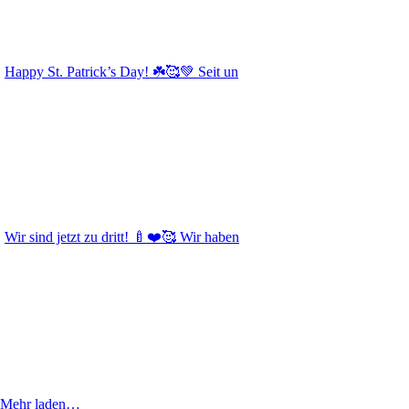
Happy St. Patrick’s Day! ☘️🥰💚 Seit un
Wir sind jetzt zu dritt! 🍼❤️🥰 Wir haben
Mehr laden…