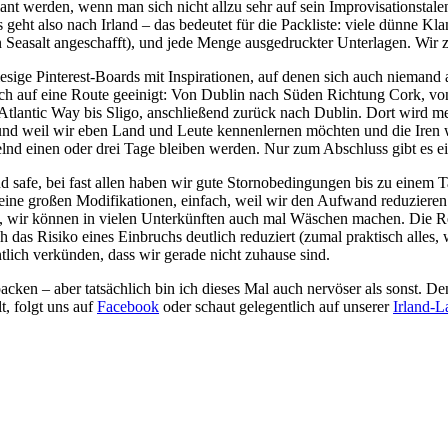
plant werden, wenn man sich nicht allzu sehr auf sein Improvisationstal
 also nach Irland – das bedeutet für die Packliste: viele dünne Klam
n Seasalt angeschafft), und jede Menge ausgedruckter Unterlagen. Wir 
ige Pinterest-Boards mit Inspirationen, auf denen sich auch niemand au
tlich auf eine Route geeinigt: Von Dublin nach Süden Richtung Cork, v
Atlantic Way bis Sligo, anschließend zurück nach Dublin. Dort wird me
d weil wir eben Land und Leute kennenlernen möchten und die Iren wel
lnd einen oder drei Tage bleiben werden. Nur zum Abschluss gibt es e
safe, bei fast allen haben wir gute Stornobedingungen bis zu einem Tag 
 keine großen Modifikationen, einfach, weil wir den Aufwand reduziere
, wir können in vielen Unterkünften auch mal Wäschen machen. Die Rei
s Risiko eines Einbruchs deutlich reduziert (zumal praktisch alles, w
ntlich verkünden, dass wir gerade nicht zuhause sind.
cken – aber tatsächlich bin ich dieses Mal auch nervöser als sonst. Denn
t, folgt uns auf
Facebook
oder schaut gelegentlich auf unserer
Irland-L