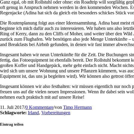
Ganz egal, ob mit Rollstuhl oder ohne: ein Roadtrip will sorgfältig ge
oft genug in Anspruch nehmen werden in den kommenden Wochen. Es geht
Regenjacke (Adina hat sich da gleich ein besonders schickes Stück vo
Die Routenplanung folgt aus einer Ideensammlung. Adina baut meist ries
beginne ich mich dafür auch zu interessieren. Wir haben uns also letz
Ring of Kerry, dann zu den Cliffs of Moher, und weiter über den Wild 
zurück zum Flughafen. Wir benötigen also jede Menge Unterkünfte – un
and Breakfasts bei Airbnb gefunden, in denen wir fast immer abwechse
Insgesamt haben wir neun Unterkünfte für die Zeit. Die Buchungen sind 
fertig, das Fotoequipment ist ebenfalls bereit. Der Rollstuhl bekommt
großen Koffer und Handgepäck, mehr geht einfach nicht. Macht nichts
wird sich um unsere Wohnung und unsere Pflanzen kümmern, was auch da
Equipment ist, das uns ja begleiten wird). Wir können also getrost öffe
Insgesamt können wir also festhalten: wir müssen eigentlich nur noch pa
freuen uns auf die vielen neuen Impressionen. Wenn ihr dabei sein woll
nehmen euch praktisch mit auf unsere Reise!
11. Juli 2017
/
0 Kommentare
/
von
Timo Hermann
Schlagworte:
Irland
,
Vorbereitungen
Eintrag teilen