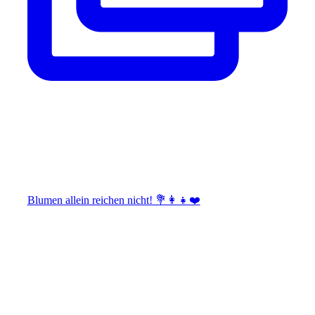
Blumen allein reichen nicht! 💐👩‍👧❤️