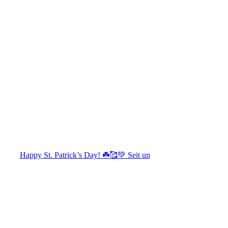
Happy St. Patrick’s Day! ☘️🥰💚 Seit un