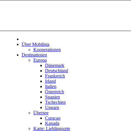
Über Mobilista
Kooperationen
Destinationen
Europa
Dänemark
Deutschland
Frankreich
Irland
Italien
Österreich
Spanien
Tschechien
Ungarn
Übersee
Curacao
Kanada
Karte: Lieblingsorte