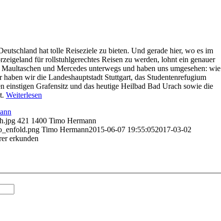
eutschland hat tolle Reiseziele zu bieten. Und gerade hier, wo es im
eigeland für rollstuhlgerechtes Reisen zu werden, lohnt ein genauer
e, Maultaschen und Mercedes unterwegs und haben uns umgesehen: wie
r haben wir die Landeshauptstadt Stuttgart, das Studentenrefugium
en einstigen Grafensitz und das heutige Heilbad Bad Urach sowie die
t.
Weiterlesen
ann
h.jpg
421
1400
Timo Hermann
go_enfold.png
Timo Hermann
2015-06-07 19:55:05
2017-03-02
rer erkunden