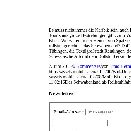
Es muss nicht immer die Karibik sein: auch D
Tourismus große Bestrebungen gibt, zum Vorz
Blick. Wir waren in der Heimat von Spätzl
rollstuhlgerecht ist das Schwabenland? Dafü
Tübingen, die Textilgroßstadt Reutlingen, d
Schwäbische Alb mit dem Rollstuhl erkunde
7. Juni 2015
/
0 Kommentare
/
von
Timo Herm
https://assets.mobilista.eu/2015/06/Bad-Urac
//assets.mobilista.eu/2018/08/Mobilista_Lo
11:02:16
Das Schwabenland als Rollstuhlfah
Newsletter
Email-Adresse
*