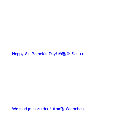
Happy St. Patrick’s Day! ☘️🥰💚 Seit un
Wir sind jetzt zu dritt! 🍼❤️🥰 Wir haben