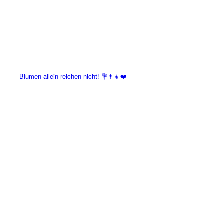
Blumen allein reichen nicht! 💐👩‍👧❤️