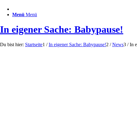
Menü
Menü
In eigener Sache: Babypause!
Du bist hier:
Startseite
1
/
In eigener Sache: Babypause!
2
/
News
3
/
In 