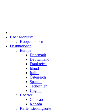
Über Mobilista
Kooperationen
Destinationen
Europa
Dänemark
Deutschland
Frankreich
Irland
Italien
Österreich
Spanien
Tschechien
Ungarn
Übersee
Curacao
Kanada
Karte: Lieblingsorte