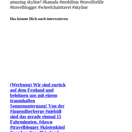
amazing skyline! #kanada #mobilista #travelforlife
#travelblogger #wheelchairtravel #skyline
Das könnte Dich auch interessieren
(Werbung) Wir sind zurück
auf dem Festland und
belohnen uns mit einem
traumhaften
Sonnenuntergang! Von der
#jugendherberge #niebüll
sind das gerade einmal 15
Fahrminuten. #dawn
#travelblogger #küstenkind