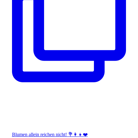
Blumen allein reichen nicht! 💐👩‍👧❤️