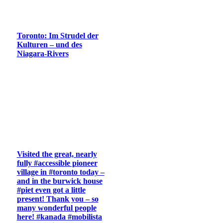
Toronto: Im Strudel der
Kulturen – und des
Niagara-Rivers
Visited the great, nearly
fully #accessible pioneer
village in #toronto today –
and in the burwick house
#piet even got a little
present! Thank you – so
many wonderful people
here! #kanada #mobilista