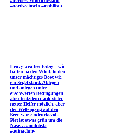
#nordsee #nordfriesland
#nordseeinseln #mobilista
Heavy weather today – wir
hatten harten Wind, in dem
unser mächtiges Boot wie
ein Segel stand. Ablegen
und anlegen unter
erschwerten Bedingungen
aber trotzdem dank vieler
netter Helfer möglich, aber
der Wellengang auf den
Seen war eindrucksvoll.
Piet ist etwas grün um die
Nase… #mobilista
#aufnachmv