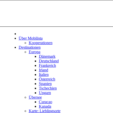
Über Mobilista
Kooperationen
Destinationen
Europa
Dänemark
Deutschland
Frankreich
Irland
Italien
Österreich
Spanien
Tschechien
Ungarn
Übersee
Curacao
Kanada
Karte: Lieblingsorte