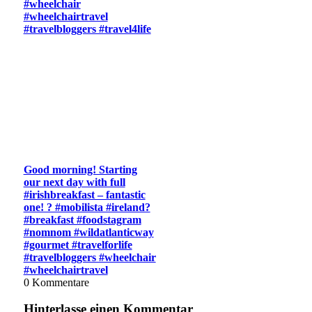
#wheelchair
#wheelchairtravel
#travelbloggers #travel4life
Good morning! Starting
our next day with full
#irishbreakfast – fantastic
one! ? #mobilista #ireland?
#breakfast #foodstagram
#nomnom #wildatlanticway
#gourmet #travelforlife
#travelbloggers #wheelchair
#wheelchairtravel
0
Kommentare
Hinterlasse einen Kommentar