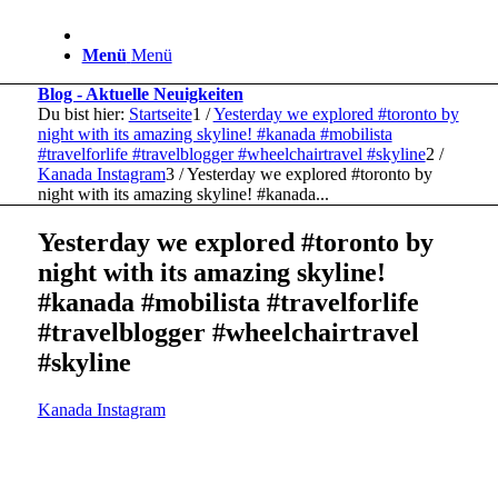
Menü
Menü
Blog - Aktuelle Neuigkeiten
Du bist hier:
Startseite
1
/
Yesterday we explored #toronto by
night with its amazing skyline! #kanada #mobilista
#travelforlife #travelblogger #wheelchairtravel #skyline
2
/
Kanada Instagram
3
/
Yesterday we explored #toronto by
night with its amazing skyline! #kanada...
Yesterday we explored #toronto by
night with its amazing skyline!
#kanada #mobilista #travelforlife
#travelblogger #wheelchairtravel
#skyline
Kanada Instagram