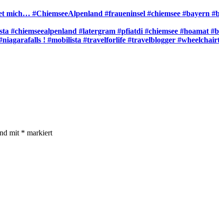
et mich… #ChiemseeAlpenland #fraueninsel #chiemsee #bayern #bav
sta #chiemseealpenland #latergram #pfiatdi #chiemsee #hoamat #
iagarafalls ! #mobilista #travelforlife #travelblogger #wheelchai
ind mit
*
markiert