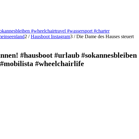
okannesbleiben #wheelchairtravel #wassersport #charter
#meinseenland
2
/
Hausboot Instagram
3
/
Die Dame des Hauses steuert
annen! #hausboot #urlaub #sokannesbleiben
#mobilista #wheelchairlife