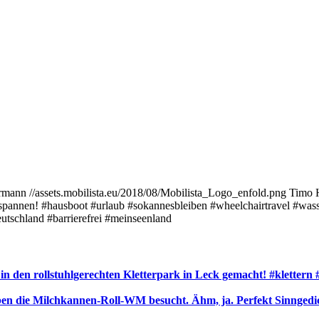
rmann
//assets.mobilista.eu/2018/08/Mobilista_Logo_enfold.png
Timo 
tspannen! #hausboot #urlaub #sokannesbleiben #wheelchairtravel #was
eutschland #barrierefrei #meinseenland
n den rollstuhlgerechten Kletterpark in Leck gemacht! #klettern 
n die Milchkannen-Roll-WM besucht. Ähm, ja. Perfekt Sinngedicht