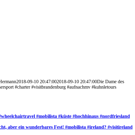
Hermann
2018-09-10 20:47:00
2018-09-10 20:47:00
Die Dame des
sersport #charter #visitbrandenburg #aufnachmv #kuhnletours
#wheelchairtravel #mobilista #küste #hochhinaus #nordfriesland
, aber ein wunderbares Fest! #mobilista #ireland? #visitireland