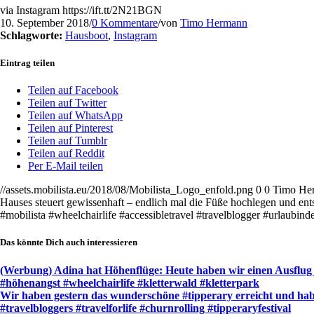
via Instagram https://ift.tt/2N21BGN
10. September 2018
/
0 Kommentare
/
von
Timo Hermann
Schlagworte:
Hausboot
,
Instagram
Eintrag teilen
Teilen auf Facebook
Teilen auf Twitter
Teilen auf WhatsApp
Teilen auf Pinterest
Teilen auf Tumblr
Teilen auf Reddit
Per E-Mail teilen
//assets.mobilista.eu/2018/08/Mobilista_Logo_enfold.png
0
0
Timo He
Hauses steuert gewissenhaft – endlich mal die Füße hochlegen und en
#mobilista #wheelchairlife #accessibletravel #travelblogger #urlaubind
Das könnte Dich auch interessieren
(Werbung) Adina hat Höhenflüge: Heute haben wir einen Ausflug i
#höhenangst #wheelchairlife #kletterwald #kletterpark
Wir haben gestern das wunderschöne #tipperary erreicht und habe
#travelbloggers #travelforlife #churnrolling #tipperaryfestival