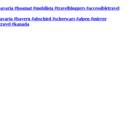
aria #hoamat #mobilista #travelbloggers #accessibletravel
bavaria #bayern #abschied #scheewars #alpen #mirror
rtravel #kanada