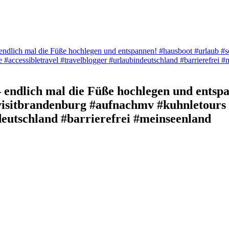
endlich mal die Füße hochlegen und entspannen! #hausboot #urlaub #s
 #accessibletravel #travelblogger #urlaubindeutschland #barrierefrei 
– endlich mal die Füße hochlegen und entsp
visitbrandenburg #aufnachmv #kuhnletours 
deutschland #barrierefrei #meinseenland