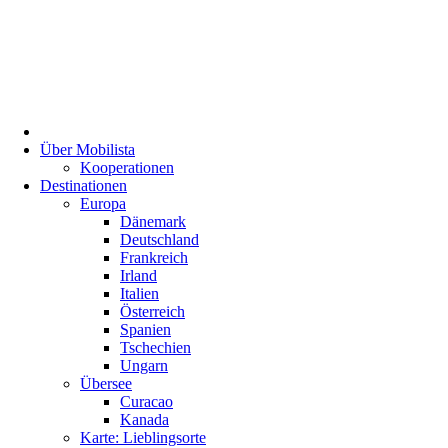
Über Mobilista
Kooperationen
Destinationen
Europa
Dänemark
Deutschland
Frankreich
Irland
Italien
Österreich
Spanien
Tschechien
Ungarn
Übersee
Curacao
Kanada
Karte: Lieblingsorte