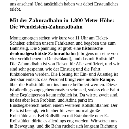
uns ansehen! Und tatsächlich haben wir dabei Erstaunliches
erlebt.
Mit der Zahnradbahn in 1.800 Meter Höhe:
Die Wendelstein-Zahnradbahn
Montagmorgen stehen wir kurz vor 11 Uhr am Ticket-
Schalter, erhalten unsere Fahrkarten und begeben uns zum
Bahnsteig. Die Spannung ist groß: eine
historische
denkmalgeschützte Zahnradbahn
(übrigens nur eine von
vier verbliebenen in Deutschland), und das mit Rollstuhl?
Die Zahnradbahn ist von Reisen für Alle zertifiziert, und wir
sind sehr gespannt, wie der Einstieg und die Fahrt
funktionieren werden. Die Lösung für Ein- und Ausstieg ist
denkbar einfach: das Personal bringt eine
mobile Rampe
,
über die Rollstuhlfahrer ins Innere befördert werden. Diese
ist allerdings zugegebenermaßen sehr steil, sodass eine Fahrt
ohne Begleitperson kaum möglich ist. Da wir zu zweit sind,
ist das aber kein Problem, und Adina parkt im
Einstiegsbereich neben einem weiteren Rollstuhlfahrer. Der
Platz ist beengt, reicht aber für zwei normal große
Rollstühle aus. Bei Rollstühlen mit Extrabreite oder E-
Rollstühlen dürfte es allerdings eng werden. Wir setzen uns
in Bewegung, und die Bahn ruckelt sich langsam Richtung