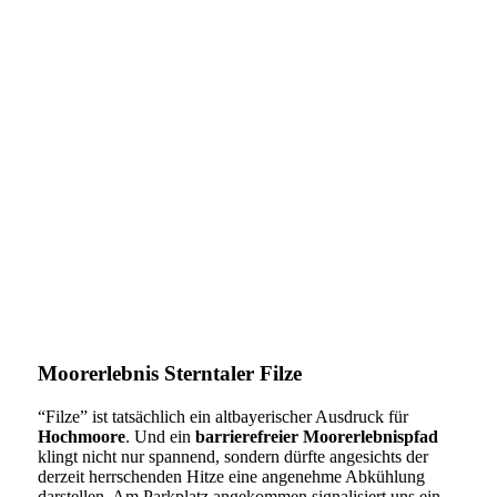
Moorerlebnis Sterntaler Filze
“Filze” ist tatsächlich ein altbayerischer Ausdruck für
Hochmoore
. Und ein
barrierefreier Moorerlebnispfad
klingt nicht nur spannend, sondern dürfte angesichts der
derzeit herrschenden Hitze eine angenehme Abkühlung
darstellen. Am Parkplatz angekommen signalisiert uns ein