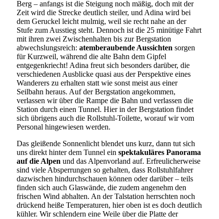
Berg – anfangs ist die Steigung noch mäßig, doch mit der
Zeit wird die Strecke deutlich steiler, und Adina wird bei
dem Geruckel leicht mulmig, weil sie recht nahe an der
Stufe zum Ausstieg steht. Dennoch ist die 25 minütige Fahrt
mit ihren zwei Zwischenhalten bis zur Bergstation
abwechslungsreich:
atemberaubende Aussichten
sorgen
für Kurzweil, während die alte Bahn dem Gipfel
entgegenkriecht! Adina freut sich besonders darüber, die
verschiedenen Ausblicke quasi aus der Perspektive eines
Wanderers zu erhalten statt wie sonst meist aus einer
Seilbahn heraus. Auf der Bergstation angekommen,
verlassen wir über die Rampe die Bahn und verlassen die
Station durch einen Tunnel. Hier in der Bergstation findet
sich übrigens auch die Rollstuhl-Toilette, worauf wir vom
Personal hingewiesen werden.
Das gleißende Sonnenlicht blendet uns kurz, dann tut sich
uns direkt hinter dem Tunnel ein
spektakuläres Panorama
auf die Alpen
und das Alpenvorland auf. Erfreulicherweise
sind viele Absperrungen so gehalten, dass Rollstuhlfahrer
dazwischen hindurchschauen können oder darüber – teils
finden sich auch Glaswände, die zudem angenehm den
frischen Wind abhalten. An der Talstation herrschten noch
drückend heiße Temperaturen, hier oben ist es doch deutlich
kühler. Wir schlendern eine Weile über die Platte der