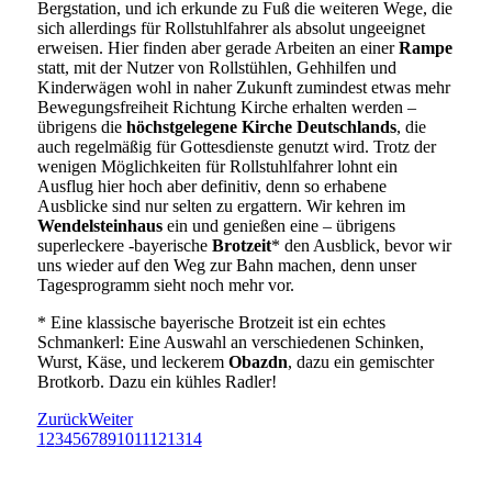
Bergstation, und ich erkunde zu Fuß die weiteren Wege, die
sich allerdings für Rollstuhlfahrer als absolut ungeeignet
erweisen. Hier finden aber gerade Arbeiten an einer
Rampe
statt, mit der Nutzer von Rollstühlen, Gehhilfen und
Kinderwägen wohl in naher Zukunft zumindest etwas mehr
Bewegungsfreiheit Richtung Kirche erhalten werden –
übrigens die
höchstgelegene Kirche Deutschlands
, die
auch regelmäßig für Gottesdienste genutzt wird. Trotz der
wenigen Möglichkeiten für Rollstuhlfahrer lohnt ein
Ausflug hier hoch aber definitiv, denn so erhabene
Ausblicke sind nur selten zu ergattern. Wir kehren im
Wendelsteinhaus
ein und genießen eine – übrigens
superleckere -bayerische
Brotzeit
* den Ausblick, bevor wir
uns wieder auf den Weg zur Bahn machen, denn unser
Tagesprogramm sieht noch mehr vor.
* Eine klassische bayerische Brotzeit ist ein echtes
Schmankerl: Eine Auswahl an verschiedenen Schinken,
Wurst, Käse, und leckerem
Obazdn
, dazu ein gemischter
Brotkorb. Dazu ein kühles Radler!
Zurück
Weiter
1
2
3
4
5
6
7
8
9
10
11
12
13
14