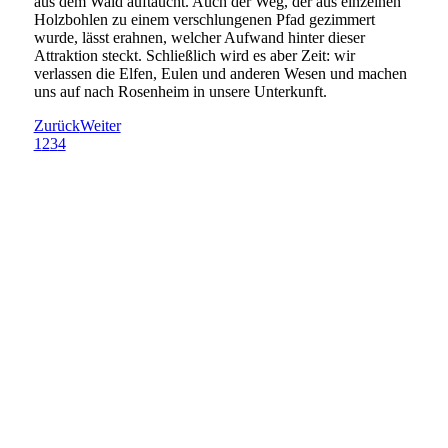
aus dem Wald auftaucht. Auch der Weg, der aus einzelnen
Holzbohlen zu einem verschlungenen Pfad gezimmert
wurde, lässt erahnen, welcher Aufwand hinter dieser
Attraktion steckt. Schließlich wird es aber Zeit: wir
verlassen die Elfen, Eulen und anderen Wesen und machen
uns auf nach Rosenheim in unsere Unterkunft.
Zurück
Weiter
1
2
3
4