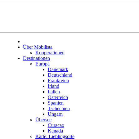
Über Mobilista
Kooperationen
Destinationen
Europa
Dänemark
Deutschland
Frankreich
Irland
Italien
Österreich
Spanien
Tschechien
Ungarn
Übersee
Curacao
Kanada
Karte: Lieblingsorte