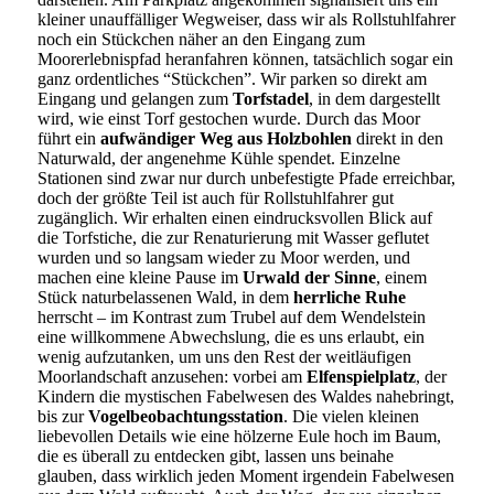
kleiner unauffälliger Wegweiser, dass wir als Rollstuhlfahrer
noch ein Stückchen näher an den Eingang zum
Moorerlebnispfad heranfahren können, tatsächlich sogar ein
ganz ordentliches “Stückchen”. Wir parken so direkt am
Eingang und gelangen zum
Torfstadel
, in dem dargestellt
wird, wie einst Torf gestochen wurde. Durch das Moor
führt ein
aufwändiger Weg aus Holzbohlen
direkt in den
Naturwald, der angenehme Kühle spendet. Einzelne
Stationen sind zwar nur durch unbefestigte Pfade erreichbar,
doch der größte Teil ist auch für Rollstuhlfahrer gut
zugänglich. Wir erhalten einen eindrucksvollen Blick auf
die Torfstiche, die zur Renaturierung mit Wasser geflutet
wurden und so langsam wieder zu Moor werden, und
machen eine kleine Pause im
Urwald der Sinne
, einem
Stück naturbelassenen Wald, in dem
herrliche Ruhe
herrscht – im Kontrast zum Trubel auf dem Wendelstein
eine willkommene Abwechslung, die es uns erlaubt, ein
wenig aufzutanken, um uns den Rest der weitläufigen
Moorlandschaft anzusehen: vorbei am
Elfenspielplatz
, der
Kindern die mystischen Fabelwesen des Waldes nahebringt,
bis zur
Vogelbeobachtungsstation
. Die vielen kleinen
liebevollen Details wie eine hölzerne Eule hoch im Baum,
die es überall zu entdecken gibt, lassen uns beinahe
glauben, dass wirklich jeden Moment irgendein Fabelwesen