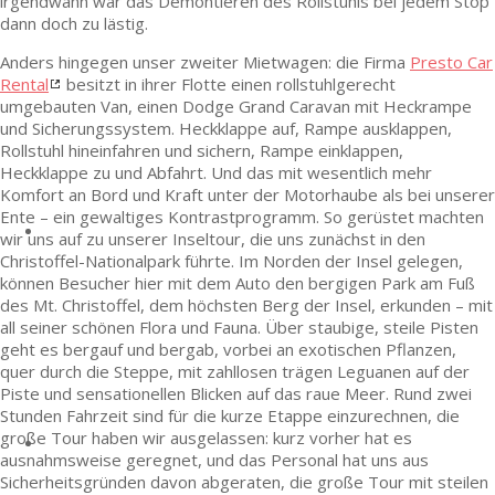
irgendwann war das Demontieren des Rollstuhls bei jedem Stop
dann doch zu lästig.
Anders hingegen unser zweiter Mietwagen: die Firma
Presto Car
Rental
besitzt in ihrer Flotte einen rollstuhlgerecht
umgebauten Van, einen Dodge Grand Caravan mit Heckrampe
und Sicherungssystem. Heckklappe auf, Rampe ausklappen,
Rollstuhl hineinfahren und sichern, Rampe einklappen,
Heckklappe zu und Abfahrt. Und das mit wesentlich mehr
Komfort an Bord und Kraft unter der Motorhaube als bei unserer
Ente – ein gewaltiges Kontrastprogramm. So gerüstet machten
wir uns auf zu unserer Inseltour, die uns zunächst in den
Christoffel-Nationalpark führte. Im Norden der Insel gelegen,
können Besucher hier mit dem Auto den bergigen Park am Fuß
des Mt. Christoffel, dem höchsten Berg der Insel, erkunden – mit
all seiner schönen Flora und Fauna. Über staubige, steile Pisten
geht es bergauf und bergab, vorbei an exotischen Pflanzen,
quer durch die Steppe, mit zahllosen trägen Leguanen auf der
Piste und sensationellen Blicken auf das raue Meer. Rund zwei
Stunden Fahrzeit sind für die kurze Etappe einzurechnen, die
große Tour haben wir ausgelassen: kurz vorher hat es
ausnahmsweise geregnet, und das Personal hat uns aus
Sicherheitsgründen davon abgeraten, die große Tour mit steilen