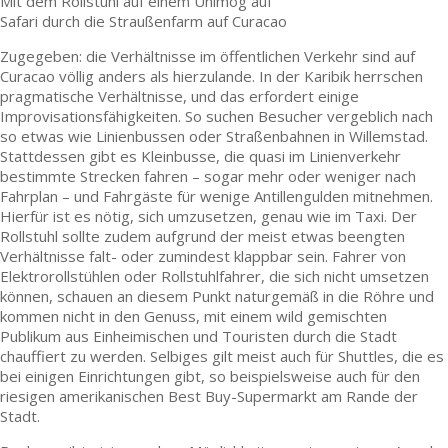
Mit dem Rollstuhl auf einem Unimog auf
Safari durch die Straußenfarm auf Curacao
Zugegeben: die Verhältnisse im öffentlichen Verkehr sind auf
Curacao völlig anders als hierzulande. In der Karibik herrschen
pragmatische Verhältnisse, und das erfordert einige
Improvisationsfähigkeiten. So suchen Besucher vergeblich nach
so etwas wie Linienbussen oder Straßenbahnen in Willemstad.
Stattdessen gibt es Kleinbusse, die quasi im Linienverkehr
bestimmte Strecken fahren – sogar mehr oder weniger nach
Fahrplan – und Fahrgäste für wenige Antillengulden mitnehmen.
Hierfür ist es nötig, sich umzusetzen, genau wie im Taxi. Der
Rollstuhl sollte zudem aufgrund der meist etwas beengten
Verhältnisse falt- oder zumindest klappbar sein. Fahrer von
Elektrorollstühlen oder Rollstuhlfahrer, die sich nicht umsetzen
können, schauen an diesem Punkt naturgemäß in die Röhre und
kommen nicht in den Genuss, mit einem wild gemischten
Publikum aus Einheimischen und Touristen durch die Stadt
chauffiert zu werden. Selbiges gilt meist auch für Shuttles, die es
bei einigen Einrichtungen gibt, so beispielsweise auch für den
riesigen amerikanischen Best Buy-Supermarkt am Rande der
Stadt.